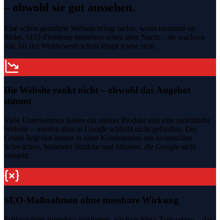
– obwohl sie gut aussehen.
Eine schön gestaltete Website bringt nichts, wenn niemand sie
findet. SEO-Probleme entstehen selten über Nacht – sie wachsen
still, bis der Wettbewerb schon längst vorne steht.
Die Website rankt nicht – obwohl das Angebot
stimmt
Viele Unternehmen haben ein starkes Produkt und eine ordentliche
Website – werden aber in Google schlicht nicht gefunden. Der
Grund liegt fast immer in einer Kombination aus technischen
Schwächen, fehlender Struktur und Inhalten, die Google nicht
versteht.
SEO-Maßnahmen ohne messbare Wirkung
Schlagwörter irgendwo einstreuen, ein paar Meta-Tags setzen – das