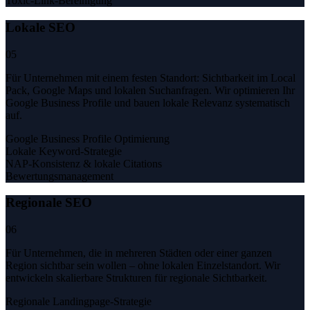
Toxic-Link-Bereinigung
Lokale SEO
05
Für Unternehmen mit einem festen Standort: Sichtbarkeit im Local
Pack, Google Maps und lokalen Suchanfragen. Wir optimieren Ihr
Google Business Profile und bauen lokale Relevanz systematisch
auf.
Google Business Profile Optimierung
Lokale Keyword-Strategie
NAP-Konsistenz & lokale Citations
Bewertungsmanagement
Regionale SEO
06
Für Unternehmen, die in mehreren Städten oder einer ganzen
Region sichtbar sein wollen – ohne lokalen Einzelstandort. Wir
entwickeln skalierbare Strukturen für regionale Sichtbarkeit.
Regionale Landingpage-Strategie