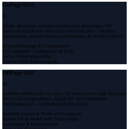
OnPage SEO
03
Inhalte, die Google versteht und Menschen überzeugen. Wir
optimieren bestehende Seiten und entwickeln neue – mit klarer
Suchintention, sauberer Struktur und Inhalten, die wirklich ranken.
Keyword-Strategie & Themencluster
SEO-optimierte Landingpages & Texte
Interne Verlinkungsstruktur
Content-Audit & Bereinigung
OffPage SEO
04
Autorität entsteht nicht von allein. Wir bauen hochwertige Backlinks
durch echte Kooperationen, digitale PR und redaktionelle
Platzierungen auf – nachhaltig und ohne Risiko.
Backlink-Analyse & Wettbewerbsvergleich
Digitale PR & redaktionelle Platzierungen
Gastbeiträge & Kooperationen