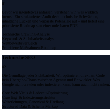
01
Bevor wir irgendetwas anfassen, verstehen wir, was wirklich
bremst. Ein strukturiertes Audit deckt technische Schwächen,
inhaltliche Lücken und verpasste Potenziale auf – und liefert eine
priorisierte Roadmap statt einer unlesbaren PDF.
Technische Crawling-Analyse
Keyword- & Sichtbarkeitsanalyse
Wettbewerbsvergleich
Priorisierte Maßnahmen-Roadmap
Technische SEO
02
Die Grundlage jeder Sichtbarkeit. Wir optimieren direkt am Code –
kein Übergabe-Chaos zwischen Agentur und Entwickler. Was
Google nicht crawlen oder indexieren kann, kann auch nicht ranken.
Core Web Vitals & Ladezeit-Optimierung
Crawling- & Indexierungsstruktur
Weiterleitungen, Canonical & Hreflang
Structured Data & Schema Markup