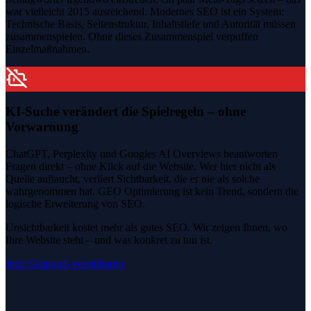
war vielleicht 2015 ausreichend. Modernes SEO ist ein System:
Technische Basis, Seitenstruktur, Inhaltstiefe und Autorität müssen
zusammenspielen. Ohne dieses Zusammenspiel verpuffen
Einzelmaßnahmen.
KI-Suche verändert die Spielregeln – ohne
Vorwarnung
ChatGPT, Perplexity und Googles AI Overviews beantworten
Fragen direkt – ohne Klick auf die Website. Wer hier nicht als
Quelle auftaucht, verliert Sichtbarkeit, die er nie als solche
wahrgenommen hat. GEO Optimierung ist kein Trend, sondern die
logische Erweiterung von SEO.
Unsichtbarkeit kostet mehr als gutes SEO. Wir zeigen Ihnen, wo
Ihre Website steht – und was konkret zu tun ist.
Jetzt Gespräch vereinbaren