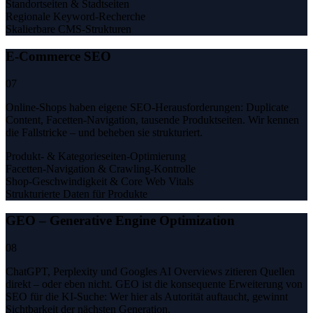
Standortseiten & Stadtseiten
Regionale Keyword-Recherche
Skalierbare CMS-Strukturen
E-Commerce SEO
07
Online-Shops haben eigene SEO-Herausforderungen: Duplicate
Content, Facetten-Navigation, tausende Produktseiten. Wir kennen
die Fallstricke – und beheben sie strukturiert.
Produkt- & Kategorieseiten-Optimierung
Facetten-Navigation & Crawling-Kontrolle
Shop-Geschwindigkeit & Core Web Vitals
Strukturierte Daten für Produkte
GEO – Generative Engine Optimization
08
ChatGPT, Perplexity und Googles AI Overviews zitieren Quellen
direkt – oder eben nicht. GEO ist die konsequente Erweiterung von
SEO für die KI-Suche: Wer hier als Autorität auftaucht, gewinnt
Sichtbarkeit der nächsten Generation.