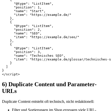
      "@type": "ListItem",

      "position": 1,

      "name": "Start",

      "item": "https://example.de/"

    },

    {

      "@type": "ListItem",

      "position": 2,

      "name": "SEO",

      "item": "https://example.de/seo/"

    },

    {

      "@type": "ListItem",

      "position": 3,

      "name": "Technisches SEO",

      "item": "https://example.de/glossar/technisches-s
    }

  ]

}

6) Duplicate Content und Parameter-
URLs
Duplicate Content entsteht oft technisch, nicht redaktionell:
Filter und Sortierungen im Shop erzeugen viele URL-