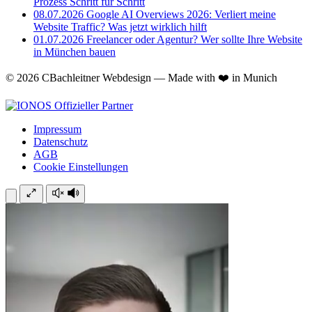
Prozess Schritt für Schritt
08.07.2026
Google AI Overviews 2026: Verliert meine
Website Traffic? Was jetzt wirklich hilft
01.07.2026
Freelancer oder Agentur? Wer sollte Ihre Website
in München bauen
© 2026 CBachleitner Webdesign — Made with ❤️ in Munich
Impressum
Datenschutz
AGB
Cookie Einstellungen