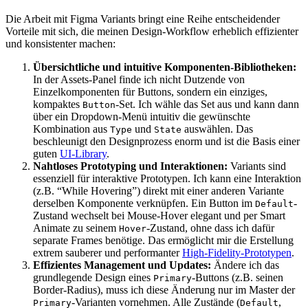
Die Arbeit mit Figma Variants bringt eine Reihe entscheidender
Vorteile mit sich, die meinen Design-Workflow erheblich effizienter
und konsistenter machen:
Übersichtliche und intuitive Komponenten-Bibliotheken:
In der Assets-Panel finde ich nicht Dutzende von
Einzelkomponenten für Buttons, sondern ein einziges,
kompaktes
-Set. Ich wähle das Set aus und kann dann
Button
über ein Dropdown-Menü intuitiv die gewünschte
Kombination aus
und
auswählen. Das
Type
State
beschleunigt den Designprozess enorm und ist die Basis einer
guten
UI-Library
.
Nahtloses Prototyping und Interaktionen:
Variants sind
essenziell für interaktive Prototypen. Ich kann eine Interaktion
(z.B. “While Hovering”) direkt mit einer anderen Variante
derselben Komponente verknüpfen. Ein Button im
-
Default
Zustand wechselt bei Mouse-Hover elegant und per Smart
Animate zu seinem
-Zustand, ohne dass ich dafür
Hover
separate Frames benötige. Das ermöglicht mir die Erstellung
extrem sauberer und performanter
High-Fidelity-Prototypen
.
Effizientes Management und Updates:
Ändere ich das
grundlegende Design eines
-Buttons (z.B. seinen
Primary
Border-Radius), muss ich diese Änderung nur im Master der
-Varianten vornehmen. Alle Zustände (
,
Primary
Default