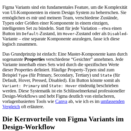
Figma Variants sind ein fundamentales Feature, um die Komplexität
von UI-Komponenten in einem Design System zu beherrschen. Sie
ermöglichen es mir und meinem Team, verschiedene Zustände,
Typen oder Größen einer Komponente in einem einzigen,
intelligenten Set zu bündeln. Statt für jede Variation – etwa einen
Button im
-Zustand, im
-Zustand oder als
-
Default
Hover
Disabled
Variante – eine separate Komponente anzulegen, fasse ich diese
logisch zusammen.
Das Grundprinzip ist einfach: Eine Master-Komponente kann durch
sogenannte
Properties
verschiedene “Gesichter” annehmen. Jede
Variante innerhalb eines Sets wird durch die spezifischen Werte
dieser Properties definiert. Häufige Property-Typen sind zum
Beispiel
(für Primary, Secondary, Tertiary) und
(für
Type
State
Default, Hover, Pressed, Disabled). Ein Button könnte somit als
und
eindeutig beschrieben
Variant: Primary
State: Hover
werden. Diese Systematik ist ein Schlüsselmerkmal professioneller
Design-Workflows und hebt Figma deutlich von einfacheren,
vorlagenbasierten Tools wie
Canva
ab, wie ich es im
umfassenden
Vergleich
oft erläutere.
Die Kernvorteile von Figma Variants im
Design-Workflow