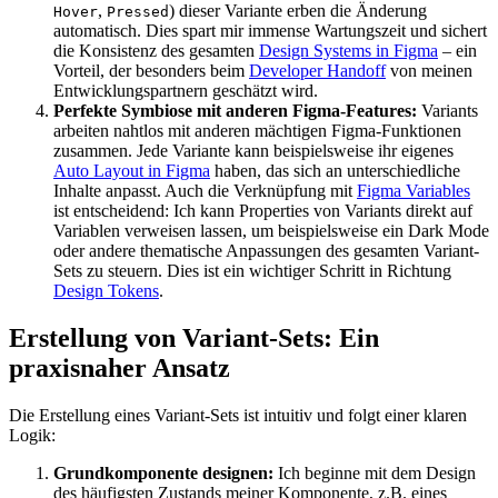
,
) dieser Variante erben die Änderung
Hover
Pressed
automatisch. Dies spart mir immense Wartungszeit und sichert
die Konsistenz des gesamten
Design Systems in Figma
– ein
Vorteil, der besonders beim
Developer Handoff
von meinen
Entwicklungspartnern geschätzt wird.
Perfekte Symbiose mit anderen Figma-Features:
Variants
arbeiten nahtlos mit anderen mächtigen Figma-Funktionen
zusammen. Jede Variante kann beispielsweise ihr eigenes
Auto Layout in Figma
haben, das sich an unterschiedliche
Inhalte anpasst. Auch die Verknüpfung mit
Figma Variables
ist entscheidend: Ich kann Properties von Variants direkt auf
Variablen verweisen lassen, um beispielsweise ein Dark Mode
oder andere thematische Anpassungen des gesamten Variant-
Sets zu steuern. Dies ist ein wichtiger Schritt in Richtung
Design Tokens
.
Erstellung von Variant-Sets: Ein
praxisnaher Ansatz
Die Erstellung eines Variant-Sets ist intuitiv und folgt einer klaren
Logik:
Grundkomponente designen:
Ich beginne mit dem Design
des häufigsten Zustands meiner Komponente, z.B. eines