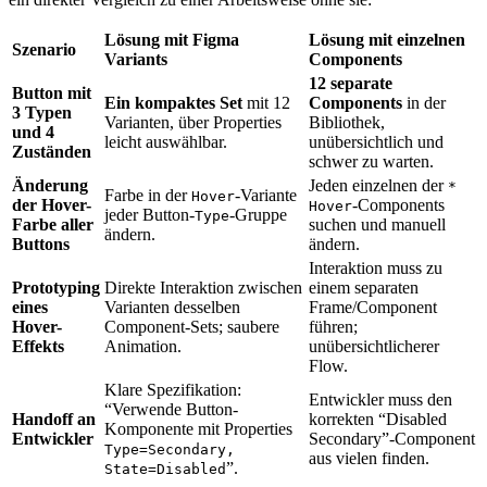
Lösung mit Figma
Lösung mit einzelnen
Szenario
Variants
Components
12 separate
Button mit
Ein kompaktes Set
mit 12
Components
in der
3 Typen
Varianten, über Properties
Bibliothek,
und 4
leicht auswählbar.
unübersichtlich und
Zuständen
schwer zu warten.
Änderung
Jeden einzelnen der
*
Farbe in der
-Variante
Hover
der Hover-
-Components
Hover
jeder Button-
-Gruppe
Type
Farbe aller
suchen und manuell
ändern.
Buttons
ändern.
Interaktion muss zu
Prototyping
Direkte Interaktion zwischen
einem separaten
eines
Varianten desselben
Frame/Component
Hover-
Component-Sets; saubere
führen;
Effekts
Animation.
unübersichtlicherer
Flow.
Klare Spezifikation:
Entwickler muss den
“Verwende Button-
Handoff an
korrekten “Disabled
Komponente mit Properties
Entwickler
Secondary”-Component
Type=Secondary,
aus vielen finden.
”.
State=Disabled