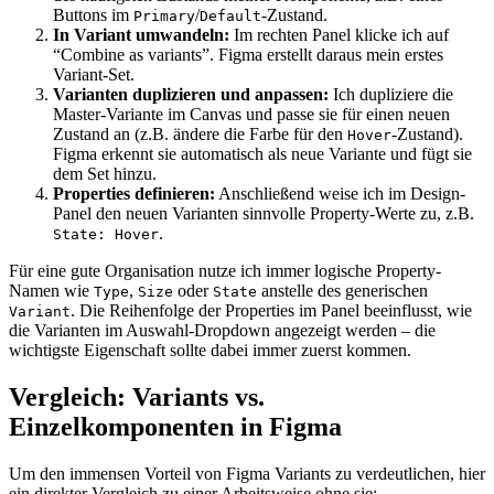
Buttons im
/
-Zustand.
Primary
Default
In Variant umwandeln:
Im rechten Panel klicke ich auf
“Combine as variants”. Figma erstellt daraus mein erstes
Variant-Set.
Varianten duplizieren und anpassen:
Ich dupliziere die
Master-Variante im Canvas und passe sie für einen neuen
Zustand an (z.B. ändere die Farbe für den
-Zustand).
Hover
Figma erkennt sie automatisch als neue Variante und fügt sie
dem Set hinzu.
Properties definieren:
Anschließend weise ich im Design-
Panel den neuen Varianten sinnvolle Property-Werte zu, z.B.
.
State: Hover
Für eine gute Organisation nutze ich immer logische Property-
Namen wie
,
oder
anstelle des generischen
Type
Size
State
. Die Reihenfolge der Properties im Panel beeinflusst, wie
Variant
die Varianten im Auswahl-Dropdown angezeigt werden – die
wichtigste Eigenschaft sollte dabei immer zuerst kommen.
Vergleich: Variants vs.
Einzelkomponenten in Figma
Um den immensen Vorteil von Figma Variants zu verdeutlichen, hier
ein direkter Vergleich zu einer Arbeitsweise ohne sie: