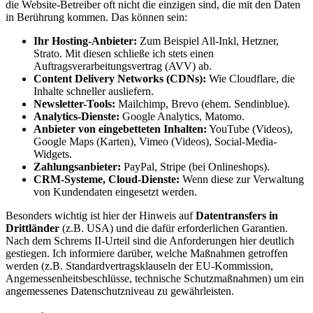
die Website-Betreiber oft nicht die einzigen sind, die mit den Daten
in Berührung kommen. Das können sein:
Ihr Hosting-Anbieter:
Zum Beispiel All-Inkl, Hetzner,
Strato. Mit diesen schließe ich stets einen
Auftragsverarbeitungsvertrag (AVV) ab.
Content Delivery Networks (CDNs):
Wie Cloudflare, die
Inhalte schneller ausliefern.
Newsletter-Tools:
Mailchimp, Brevo (ehem. Sendinblue).
Analytics-Dienste:
Google Analytics, Matomo.
Anbieter von eingebetteten Inhalten:
YouTube (Videos),
Google Maps (Karten), Vimeo (Videos), Social-Media-
Widgets.
Zahlungsanbieter:
PayPal, Stripe (bei Onlineshops).
CRM-Systeme, Cloud-Dienste:
Wenn diese zur Verwaltung
von Kundendaten eingesetzt werden.
Besonders wichtig ist hier der Hinweis auf
Datentransfers in
Drittländer
(z.B. USA) und die dafür erforderlichen Garantien.
Nach dem Schrems II-Urteil sind die Anforderungen hier deutlich
gestiegen. Ich informiere darüber, welche Maßnahmen getroffen
werden (z.B. Standardvertragsklauseln der EU-Kommission,
Angemessenheitsbeschlüsse, technische Schutzmaßnahmen) um ein
angemessenes Datenschutzniveau zu gewährleisten.