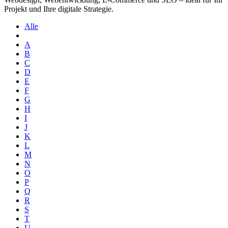
Projekt und Ihre digitale Strategie.
Alle
A
B
C
D
E
F
G
H
I
J
K
L
M
N
O
P
Q
R
S
T
U