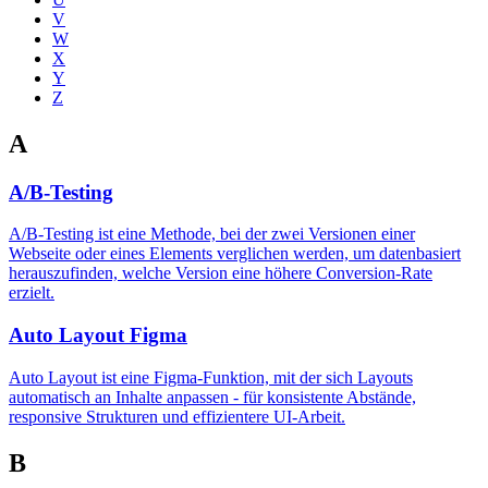
V
W
X
Y
Z
A
A/B-Testing
A/B-Testing ist eine Methode, bei der zwei Versionen einer
Webseite oder eines Elements verglichen werden, um datenbasiert
herauszufinden, welche Version eine höhere Conversion-Rate
erzielt.
Auto Layout Figma
Auto Layout ist eine Figma-Funktion, mit der sich Layouts
automatisch an Inhalte anpassen - für konsistente Abstände,
responsive Strukturen und effizientere UI-Arbeit.
B