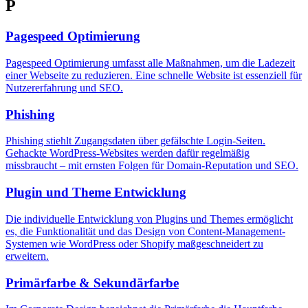
P
Pagespeed Optimierung
Pagespeed Optimierung umfasst alle Maßnahmen, um die Ladezeit
einer Webseite zu reduzieren. Eine schnelle Website ist essenziell für
Nutzererfahrung und SEO.
Phishing
Phishing stiehlt Zugangsdaten über gefälschte Login-Seiten.
Gehackte WordPress-Websites werden dafür regelmäßig
missbraucht – mit ernsten Folgen für Domain-Reputation und SEO.
Plugin und Theme Entwicklung
Die individuelle Entwicklung von Plugins und Themes ermöglicht
es, die Funktionalität und das Design von Content-Management-
Systemen wie WordPress oder Shopify maßgeschneidert zu
erweitern.
Primärfarbe & Sekundärfarbe