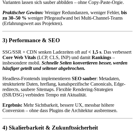
Varianten lassen sich sauber abbilden – ohne Copy-Paste-Orgie.
Praktischer Gewinn:
Weniger Redundanzen, weniger Fehler,
bis
zu 30–50 %
weniger Pflegeaufwand bei Multi-Channel-Teams
(Erfahrungswert aus Projekten).
3) Performance & SEO
SSG/SSR + CDN senken Ladezeiten oft auf
< 1,5 s
. Das verbessert
Core Web Vitals
(LCP, CLS, INP) und damit
Rankings
–
insbesondere mobil.
Schnelle Seiten konvertieren besser, werden
häufiger geteilt und seltener abgebrochen.
Headless-Frontends implementieren
SEO sauber
: Metadaten,
strukturierte Daten, hreflang, kanalspezifische Canonicals, Edge-
redirects, saubere Sitemaps. Flexible Rendering-Strategien
(ISR/DSG) verbinden Tempo mit Aktualität.
Ergebnis:
Mehr Sichtbarkeit, bessere UX, messbar höhere
Conversion – ohne dass Plugins die Architektur ausbremsen.
4) Skalierbarkeit & Zukunftssicherheit