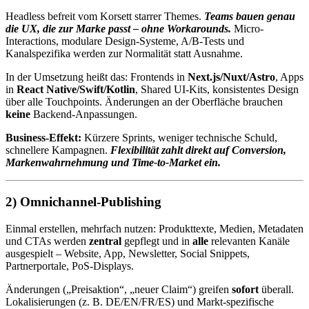
Headless befreit vom Korsett starrer Themes.
Teams bauen genau
die UX, die zur Marke passt – ohne Workarounds.
Micro-
Interactions, modulare Design-Systeme, A/B-Tests und
Kanalspezifika werden zur Normalität statt Ausnahme.
In der Umsetzung heißt das: Frontends in
Next.js/Nuxt/Astro
, Apps
in
React Native/Swift/Kotlin
, Shared UI-Kits, konsistentes Design
über alle Touchpoints. Änderungen an der Oberfläche brauchen
keine
Backend-Anpassungen.
Business-Effekt:
Kürzere Sprints, weniger technische Schuld,
schnellere Kampagnen.
Flexibilität zahlt direkt auf Conversion,
Markenwahrnehmung und Time-to-Market ein.
2) Omnichannel-Publishing
Einmal erstellen, mehrfach nutzen: Produkttexte, Medien, Metadaten
und CTAs werden
zentral
gepflegt und in
alle
relevanten Kanäle
ausgespielt – Website, App, Newsletter, Social Snippets,
Partnerportale, PoS-Displays.
Änderungen („Preisaktion“, „neuer Claim“) greifen
sofort
überall.
Lokalisierungen (z. B. DE/EN/FR/ES) und Markt-spezifische