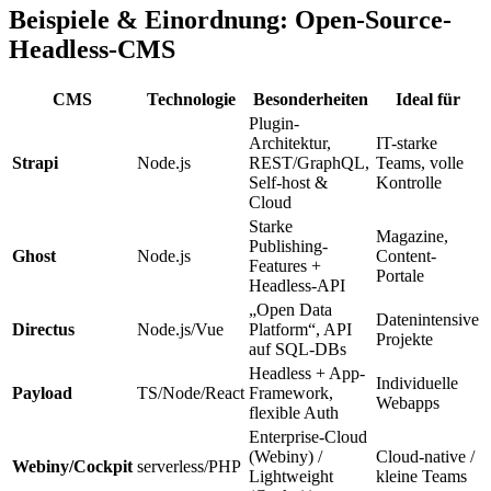
Beispiele & Einordnung: Open-Source-
Headless-CMS
CMS
Technologie
Besonderheiten
Ideal für
Plugin-
Architektur,
IT-starke
Strapi
Node.js
REST/GraphQL,
Teams, volle
Self-host &
Kontrolle
Cloud
Starke
Magazine,
Publishing-
Ghost
Node.js
Content-
Features +
Portale
Headless-API
„Open Data
Datenintensive
Directus
Node.js/Vue
Platform“, API
Projekte
auf SQL-DBs
Headless + App-
Individuelle
Payload
TS/Node/React
Framework,
Webapps
flexible Auth
Enterprise-Cloud
(Webiny) /
Cloud-native /
Webiny/Cockpit
serverless/PHP
Lightweight
kleine Teams