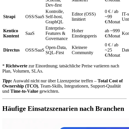
Dev-first
Kontrolle,
0 € / ab
Editor (OSS)
IT-s
Strapi
OSS/SaaS
Self-host,
~99
limitiert
Unt
GraphQL
€/Monat
Enterprise-
Kentico
Hoher
ab ~999
SaaS
Features &
Kon
Kontent
Einstiegspreis
€/Monat
Governance
0 € / ab
Open-Data,
Kleinere
Directus
OSS/SaaS
~25
Dat
SQL-First
Community
€/Monat
*
Richtwerte
zur Einordnung; tatsächliche Preise variieren nach
Plan, Volumen, SLAs.
Tipp:
Auswahl nicht nur über Lizenzpreise treffen –
Total Cost of
Ownership (TCO)
, Team-Skills, Integrationen, Support-Qualität
und
Time-to-Value
gewichten.
Häufige Einsatzszenarien nach Branchen