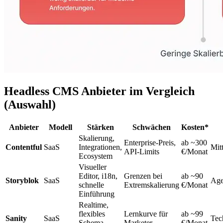
Headless CMS Anbieter im Vergleich
(Auswahl)
Anbieter
Modell
Stärken
Schwächen
Kosten*
Skalierung,
Enterprise-Preis,
ab ~300
Contentful
SaaS
Integrationen,
Mit
API-Limits
€/Monat
Ecosystem
Visueller
Editor, i18n,
Grenzen bei
ab ~90
Storyblok
SaaS
Age
schnelle
Extremskalierung
€/Monat
Einführung
Realtime,
flexibles
Lernkurve für
ab ~99
Sanity
SaaS
Tec
Schema,
Marketer
€/Monat